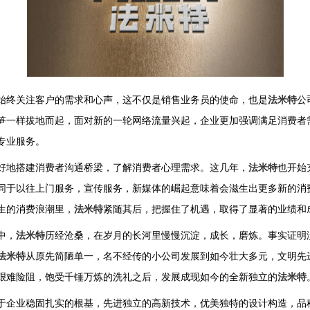
始终关注客户的需求和心声，这不仅是销售业务员的使命，也是
法米特
公
笋一样拔地而起，面对新的一轮网络流量兴起，企业更加强调满足消费者
专业服务。
好地搭建消费者沟通桥梁，了解消费者心理需求。这几年，
法米特
也开始
同于以往上门服务，宣传服务，新媒体的崛起意味着会滋生出更多新的消
生的消费浪潮里，
法米特
紧随其后，把握住了机遇，取得了显著的业绩和
中，
法米特
历经沧桑，在岁月的长河里慢慢沉淀，成长，磨炼。事实证明
法米特
从原先简陋单一，名不经传的小公司发展到如今壮大多元，文明先
艰难险阻，饱受千锤万炼的洗礼之后，发展成现如今的全新独立的
法米特
于企业稳固扎实的根基，先进独立的高新技术，优美独特的设计构造，品