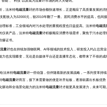
，“智能”、“科技”以及成为流量计市场的两大关键词。
析，法米特
电磁流量计
的市场份额快速增长，正是顺应了高质量发展的消
可支配收入为32000元，较2010年翻了一番。居民消费水平的提高，也
治理标准，工业领域内对污水处理的重视程度也日益提高。法米特
电磁流
的仪表产品，法米特
电磁流量计
积极顺应消费市场需求，聚焦于污水处理
防爆证书。
流量计
也在持续加强物联网、AI等领域的技术投入，研发投入约占总营业
能力也实现蝶变，无论是自媒体平台还是直播常态化，都带来了不俗的成
带给法米特
电磁流量计
一些动荡，但伴随着新的发展战略，一系列变革持续
特
电磁流量计
而言，接下来需要做的便是补齐短板，逐渐崭露出长板优势
化驱动和全场景化能力的法米特
电磁流量计
才能更具发展潜力，未来可期